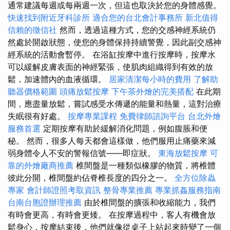
通常建議每週或每兩週一次，但這也取決於您的身體感覺。
快速找到附近牙科診所
適合您的台北會計事務所
新北值得
信賴的徵信社
然而，透過這種方式，您的交感神經系統仍
然處於開啟狀態，使您的身體保持持續警覺，因此副交感神
經系統的活動會暫停。 在浴缸按摩中進行按摩時，按摩水
可以緩解皮膚表面的神經緊張，使肌肉組織得到有效的放
鬆，加速體內的血液循環。
居家清潔每小時的費用
了解助
聽器價格範圍
頭痛放鬆按摩
下午茶外燴的完美搭配
在此期
間，應盡量放鬆，嘗試感受水傳遞的能量和熱量，這對治療
失眠很有好處。
按摩專業課程
免費律師諮詢平台
台北外燴
服務首選
定期按摩有助於緩解消化問題，例如腹脹和便
秘。 然而，很多人每天都會這樣做，他們服用止痛藥來減
弱身體令人不安的警報信號——即症狀。
東海放鬆按摩
可
靠的外燴廠商推薦
椎間盤是一種類似橡膠的物質，將椎體
彼此分開，椎間盤約佔脊椎長度的四分之一。
全方位除蟲
專家
會計師證照考取資訊
整骨專業推薦
專業抓姦服務指南
台南台胞證辦理推薦
由於椎間盤的擴張和收縮能力，我們
有時會更高，有時會更矮。 在按摩過程中，客人有機會放
鬆身心，按摩結束後，他們就像從桌子上站起來時變了一個