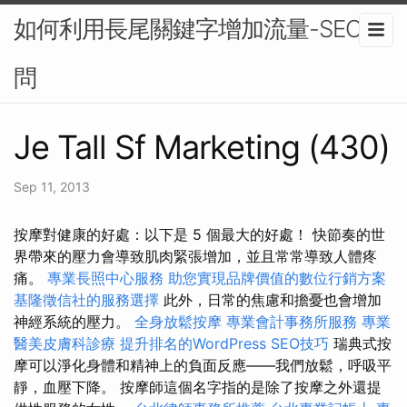
如何利用長尾關鍵字增加流量-SEO顧
問
Je Tall Sf Marketing (430)
Sep 11, 2013
按摩對健康的好處：以下是 5 個最大的好處！ 快節奏的世
界帶來的壓力會導致肌肉緊張增加，並且常常導致人體疼
痛。
專業長照中心服務
助您實現品牌價值的數位行銷方案
基隆徵信社的服務選擇
此外，日常的焦慮和擔憂也會增加
神經系統的壓力。
全身放鬆按摩
專業會計事務所服務
專業
醫美皮膚科診療
提升排名的WordPress SEO技巧
瑞典式按
摩可以淨化身體和精神上的負面反應——我們放鬆，呼吸平
靜，血壓下降。 按摩師這個名字指的是除了按摩之外還提