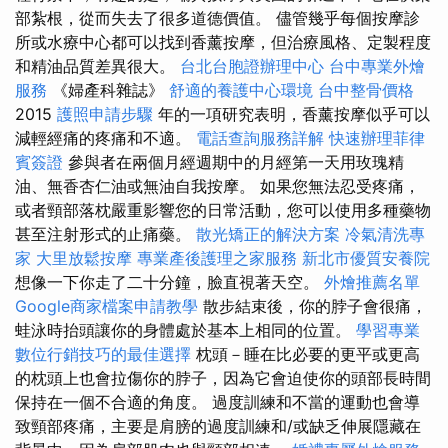
部紮根，從而失去了很多道德價值。 儘管幾乎每個按摩診
所或水療中心都可以找到香薰按摩，但治療風格、定製程度
和精油品質差異很大。
台北台胞證辦理中心
台中專業外燴
服務
《婦產科雜誌》
舒適的養護中心環境
台中整骨價格
2015
護照申請步驟
年的一項研究表明，香薰按摩似乎可以
減輕經痛的疼痛和不適。
電話查詢服務詳解
快速辦理菲律
賓簽證
參與者在兩個月經週期中的月經第一天用玫瑰精
油、無香杏仁油或無油自我按摩。 如果您無法忍受疼痛，
或者頸部落枕嚴重影響您的日常活動，您可以使用多種藥物
甚至注射形式的止痛藥。
散光矯正的解決方案
冷氣清洗專
家
大里放鬆按摩
專業產後護理之家服務
新北市優質安養院
想像一下你走了二十分鐘，臉直視著天空。
外燴推薦名單
Google商家檔案申請教學
散步結束後，你的脖子會很痛，
蛙泳時抬頭讓你的身體處於基本上相同的位置。
學習專業
數位行銷技巧的最佳選擇
枕頭－睡在比必要的更平或更高
的枕頭上也會拉傷你的脖子，因為它會迫使你的頭部長時間
保持在一個不合適的角度。 過度訓練和不當的運動也會導
致頸部疼痛，主要是肩膀的過度訓練和/或缺乏伸展隱藏在