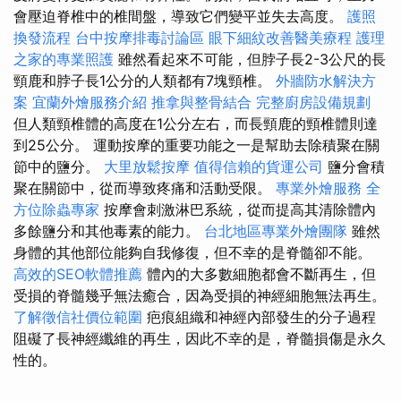
會壓迫脊椎中的椎間盤，導致它們變平並失去高度。
護照
換發流程
台中按摩排毒討論區
眼下細紋改善醫美療程
護理
之家的專業照護
雖然看起來不可能，但脖子長2-3公尺的長
頸鹿和脖子長1公分的人類都有7塊頸椎。
外牆防水解決方
案
宜蘭外燴服務介紹
推拿與整骨結合
完整廚房設備規劃
但人類頸椎體的高度在1公分左右，而長頸鹿的頸椎體則達
到25公分。 運動按摩的重要功能之一是幫助去除積聚在關
節中的鹽分。
大里放鬆按摩
值得信賴的貨運公司
鹽分會積
聚在關節中，從而導致疼痛和活動受限。
專業外燴服務
全
方位除蟲專家
按摩會刺激淋巴系統，從而提高其清除體內
多餘鹽分和其他毒素的能力。
台北地區專業外燴團隊
雖然
身體的其他部位能夠自我修復，但不幸的是脊髓卻不能。
高效的SEO軟體推薦
體內的大多數細胞都會不斷再生，但
受損的脊髓幾乎無法癒合，因為受損的神經細胞無法再生。
了解徵信社價位範圍
疤痕組織和神經內部發生的分子過程
阻礙了長神經纖維的再生，因此不幸的是，脊髓損傷是永久
性的。