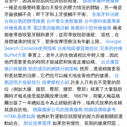
背景中，因為肩部肌肉也與頸部相連。
婚禮專屬外燴服務
一種是在睡覺時重溫白天發生的壓力情況的體驗，另一種是
牙齒接觸不良，即下牙和上牙接觸不平衡。
全面牙科治療
台南台胞證辦理推薦
台中養生會館服務
台中眼科推薦專家
外燴推薦名單
電話查詢服務詳解
推薦的小型外燴服務
兩者
都會導致咬緊牙關和磨牙，從而導致頸部僵硬。 當然，在
身體健康的情況下，塑身按摩理療沒有年齡上限。
Google
Search Console使用指南
台南地區優質徵信社
完美的外燴
Buffet方案
事實上，老年人的生物過程比年輕人慢，因此
他們需要更長的時間才能減肥和恢復皮膚結構。
台北優質
會計師服務
助您成功的網路行銷策略
然而，透過稍微更長
和更頻繁的治療，它們也可以極大地改善他們的健康。
台
胞證照片規範指引
按摩療程介紹
許多人只有在不需要的部
位（例如大腿、腹部、臀部、腰部、臀部）積累了大量脂肪
團時才報名接受脂肪團按摩治療。 1867年，荷蘭人梅茲格
爾出版了一本總結迄今為止經驗的著作，瑞典式按摩的名稱
就源自於他。
桃園搬家公司的推薦服務
助聽器價格參考
HTML基礎知識
他將針對運動症狀開發的握力與被動關節運
動結合。
附近按摩選擇
如果您有慢性、長期的健康問題，