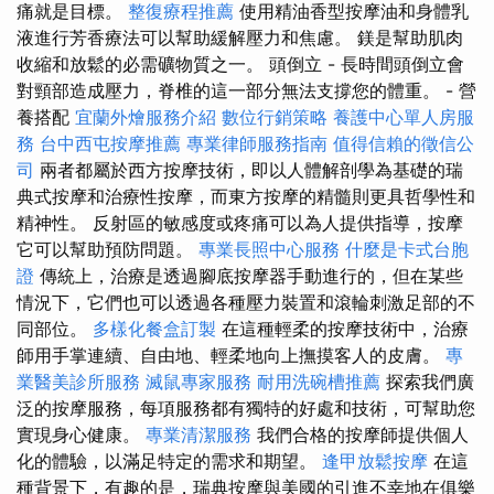
痛就是目標。
整復療程推薦
使用精油香型按摩油和身體乳
液進行芳香療法可以幫助緩解壓力和焦慮。 鎂是幫助肌肉
收縮和放鬆的必需礦物質之一。 頭倒立 - 長時間頭倒立會
對頸部造成壓力，脊椎的這一部分無法支撐您的體重。 - 營
養搭配
宜蘭外燴服務介紹
數位行銷策略
養護中心單人房服
務
台中西屯按摩推薦
專業律師服務指南
值得信賴的徵信公
司
兩者都屬於西方按摩技術，即以人體解剖學為基礎的瑞
典式按摩和治療性按摩，而東方按摩的精髓則更具哲學性和
精神性。 反射區的敏感度或疼痛可以為人提供指導，按摩
它可以幫助預防問題。
專業長照中心服務
什麼是卡式台胞
證
傳統上，治療是透過腳底按摩器手動進行的，但在某些
情況下，它們也可以透過各種壓力裝置和滾輪刺激足部的不
同部位。
多樣化餐盒訂製
在這種輕柔的按摩技術中，治療
師用手掌連續、自由地、輕柔地向上撫摸客人的皮膚。
專
業醫美診所服務
滅鼠專家服務
耐用洗碗槽推薦
探索我們廣
泛的按摩服務，每項服務都有獨特的好處和技術，可幫助您
實現身心健康。
專業清潔服務
我們合格的按摩師提供個人
化的體驗，以滿足特定的需求和期望。
逢甲放鬆按摩
在這
種背景下，有趣的是，瑞典按摩與美國的引進不幸地在俱樂