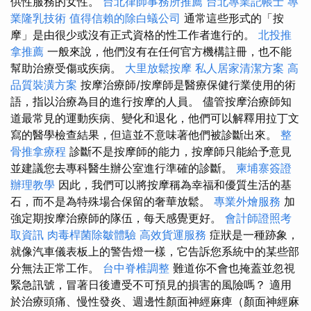
供性服務的女性。
台北律師事務所推薦
台北專業記帳士
專
業隆乳技術
值得信賴的除白蟻公司
通常這些形式的「按
摩」是由很少或沒有正式資格的性工作者進行的。
北投推
拿推薦
一般來說，他們沒有在任何官方機構註冊，也不能
幫助治療受傷或疾病。
大里放鬆按摩
私人居家清潔方案
高
品質裝潢方案
按摩治療師/按摩師是醫療保健行業使用的術
語，指以治療為目的進行按摩的人員。 儘管按摩治療師知
道最常見的運動疾病、變化和退化，他們可以解釋用拉丁文
寫的醫學檢查結果，但這並不意味著他們被診斷出來。
整
骨推拿療程
診斷不是按摩師的能力，按摩師只能給予意見
並建議您去專科醫生辦公室進行準確的診斷。
柬埔寨簽證
辦理教學
因此，我們可以將按摩稱為幸福和優質生活的基
石，而不是為特殊場合保留的奢華放鬆。
專業外燴服務
加
強定期按摩治療師的隊伍，每天感覺更好。
會計師證照考
取資訊
肉毒桿菌除皺體驗
高效貨運服務
症狀是一種跡象，
就像汽車儀表板上的警告燈一樣，它告訴您系統中的某些部
分無法正常工作。
台中脊椎調整
難道你不會也掩蓋並忽視
緊急訊號，冒著日後遭受不可預見的損害的風險嗎？ 適用
於治療頭痛、慢性發炎、週邊性顏面神經麻痺（顏面神經麻