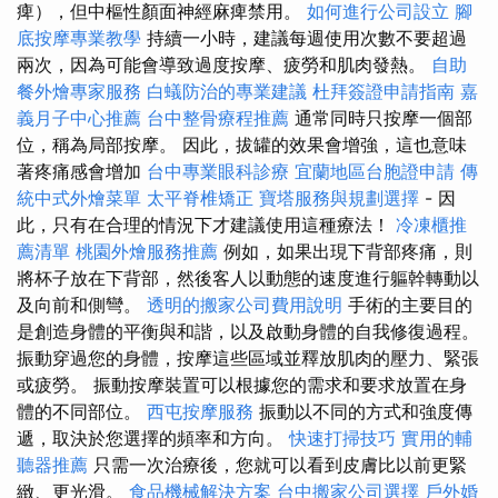
痺），但中樞性顏面神經麻痺禁用。
如何進行公司設立
腳
底按摩專業教學
持續一小時，建議每週使用次數不要超過
兩次，因為可能會導致過度按摩、疲勞和肌肉發熱。
自助
餐外燴專家服務
白蟻防治的專業建議
杜拜簽證申請指南
嘉
義月子中心推薦
台中整骨療程推薦
通常同時只按摩一個部
位，稱為局部按摩。 因此，拔罐的效果會增強，這也意味
著疼痛感會增加
台中專業眼科診療
宜蘭地區台胞證申請
傳
統中式外燴菜單
太平脊椎矯正
寶塔服務與規劃選擇
- 因
此，只有在合理的情況下才建議使用這種療法！
冷凍櫃推
薦清單
桃園外燴服務推薦
例如，如果出現下背部疼痛，則
將杯子放在下背部，然後客人以動態的速度進行軀幹轉動以
及向前和側彎。
透明的搬家公司費用說明
手術的主要目的
是創造身體的平衡與和諧，以及啟動身體的自我修復過程。
振動穿過您的身體，按摩這些區域並釋放肌肉的壓力、緊張
或疲勞。 振動按摩裝置可以根據您的需求和要求放置在身
體的不同部位。
西屯按摩服務
振動以不同的方式和強度傳
遞，取決於您選擇的頻率和方向。
快速打掃技巧
實用的輔
聽器推薦
只需一次治療後，您就可以看到皮膚比以前更緊
緻、更光滑。
食品機械解決方案
台中搬家公司選擇
戶外婚