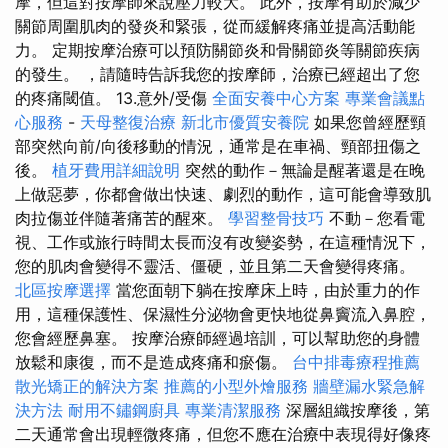
摩，但這對按摩師來說壓力較大。 此外，按摩有助於減少
關節周圍肌肉的發炎和緊張，從而緩解疼痛並提高活動能
力。 定期按摩治療可以預防關節炎和骨關節炎等關節疾病
的發生。 ，請隨時告訴我您的按摩師，治療已經超出了您
的疼痛閾值。 13.意外/受傷
全面安養中心方案
專業會議點
心服務
-
天母整復治療
新北市優質安養院
如果您曾經歷頸
部突然向前/向後移動的情況，通常是在車禍、頸部扭傷之
後。
植牙費用詳細說明
突然的動作－無論是醒著還是在晚
上做惡夢，你都會做出快速、劇烈的動作，這可能會導致肌
肉拉傷並伴隨著痛苦的醒來。
學習整骨技巧
不動－您看電
視、工作或旅行時間太長而沒有改變姿勢，在這種情況下，
您的肌肉會變得不靈活、僵硬，並且第二天會變得疼痛。
北區按摩選擇
當您面朝下躺在按摩床上時，由於重力的作
用，這種保護性、保濕性分泌物會更快地從鼻竇流入鼻腔，
您會經歷鼻塞。 按摩治療師經過培訓，可以幫助您的身體
放鬆和康復，而不是造成疼痛和瘀傷。
台中排毒療程推薦
散光矯正的解決方案
推薦的小型外燴服務
牆壁漏水緊急解
決方法
耐用不鏽鋼廚具
專業清潔服務
深層組織按摩後，第
二天通常會出現輕微疼痛，但您不應在治療中表現得好像疼