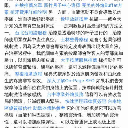
限。
外燴推薦名單
新竹月子中心選擇
完美的外燴Buffet方
案
植牙費用詳細說明
另一方面，血液流動不良會導致肌肉
疼痛，進而導致頸部疼痛。
逢甲放鬆按摩
拔罐——或今天
所知的皮膚真空反射療法——是刺激反射區最強烈的方法之
一。
台北台胞證服務
治療是透過特殊的杯子進行的，治療
師使用泵在其中產生真空。
士林整骨療程
這會引起局部機
械刺激，因為吸力效應會導致特定皮膚表面出現大量血液。
在治療過程中，我們訓練有素的按摩師會對客人的背部施加
壓力，以刺激肌肉和皮膚。
大里按摩服務推薦
揉捏動作可
以緩解背部緊張、酸痛的疼痛，還可以減輕偏頭痛引起的疼
痛。
整復推拿療程
瑞典式按摩對於治療肌肉發炎和由此產
生的疼痛非常有效。
深入了解On-Page SEO
如果我們告知
按摩師這些部位在我們身體上的位置，按摩師就能有針對性
地刺激這些敏感點。
台中專業外燴服務
這樣可以有效改善
局部循環，並減輕肌肉緊張。
快速辦理菲律賓簽證
台南地
區優質徵信社
助聽器價格參考
它的其他好處是它可以改善
循環（血液和淋巴循環）、整體靈活性、增加我們的靈活
性，還可以增加組織彈性。 可以在普通床上或地板上按