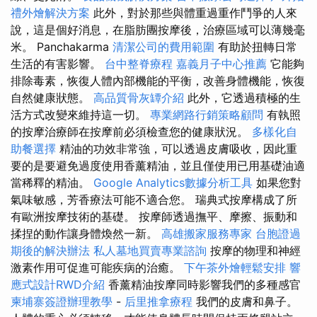
禮外燴解決方案
此外，對於那些與體重過重作鬥爭的人來
說，這是個好消息，在脂肪團按摩後，治療區域可以薄幾毫
米。 Panchakarma
清潔公司的費用範圍
有助於扭轉日常
生活的有害影響。
台中整脊療程
嘉義月子中心推薦
它能夠
排除毒素，恢復人體內部機能的平衡，改善身體機能，恢復
自然健康狀態。
高品質骨灰罈介紹
此外，它透過積極的生
活方式改變來維持這一切。
專業網路行銷策略顧問
有執照
的按摩治療師在按摩前必須檢查您的健康狀況。
多樣化自
助餐選擇
精油的功效非常強，可以透過皮膚吸收，因此重
要的是要避免過度使用香薰精油，並且僅使用已用基礎油適
當稀釋的精油。
Google Analytics數據分析工具
如果您對
氣味敏感，芳香療法可能不適合您。 瑞典式按摩構成了所
有歐洲按摩技術的基礎。 按摩師透過撫平、摩擦、振動和
揉捏的動作讓身體煥然一新。
高雄搬家服務專家
台胞證過
期後的解決辦法
私人墓地買賣專業諮詢
按摩的物理和神經
激素作用可促進可能疾病的治癒。
下午茶外燴輕鬆安排
響
應式設計RWD介紹
香薰精油按摩同時影響我們的多種感官
柬埔寨簽證辦理教學
-
后里推拿療程
我們的皮膚和鼻子。