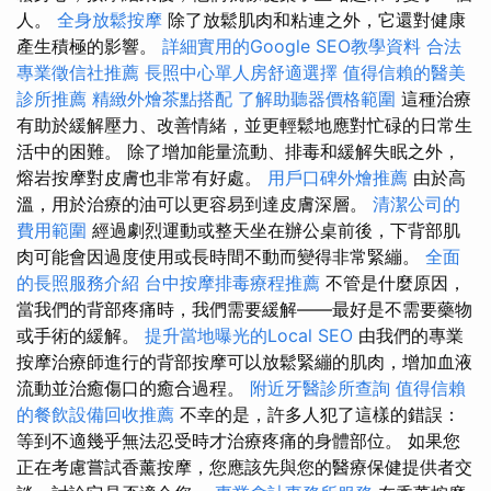
人。
全身放鬆按摩
除了放鬆肌肉和粘連之外，它還對健康
產生積極的影響。
詳細實用的Google SEO教學資料
合法
專業徵信社推薦
長照中心單人房舒適選擇
值得信賴的醫美
診所推薦
精緻外燴茶點搭配
了解助聽器價格範圍
這種治療
有助於緩解壓力、改善情緒，並更輕鬆地應對忙碌的日常生
活中的困難。 除了增加能量流動、排毒和緩解失眠之外，
熔岩按摩對皮膚也非常有好處。
用戶口碑外燴推薦
由於高
溫，用於治療的油可以更容易到達皮膚深層。
清潔公司的
費用範圍
經過劇烈運動或整天坐在辦公桌前後，下背部肌
肉可能會因過度使用或長時間不動而變得非常緊繃。
全面
的長照服務介紹
台中按摩排毒療程推薦
不管是什麼原因，
當我們的背部疼痛時，我們需要緩解——最好是不需要藥物
或手術的緩解。
提升當地曝光的Local SEO
由我們的專業
按摩治療師進行的背部按摩可以放鬆緊繃的肌肉，增加血液
流動並治癒傷口的癒合過程。
附近牙醫診所查詢
值得信賴
的餐飲設備回收推薦
不幸的是，許多人犯了這樣的錯誤：
等到不適幾乎無法忍受時才治療疼痛的身體部位。 如果您
正在考慮嘗試香薰按摩，您應該先與您的醫療保健提供者交