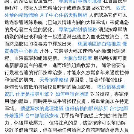
談，討論它是否適合您。
專業會計事務所服務
在香薰按摩
過程中，您吸入這些精油分子或透過皮膚吸收它們。
西式
外燴的精緻體驗
月子中心住宿天數解析
人們認為它們可以
透過影響邊緣系統（已知與情緒有關的大腦區域）來促進您
的身心發生有益的變化。
專業協助討債服務
消脂按摩幫助
積聚的淋巴液和廢物一起通過淋巴結進入血液並被清空，從
而將脂肪細胞從毒素中釋放出來。
桃園地區除白蟻推薦
優
質養護中心推薦
此外，它還能大幅加速體內的新陳代謝過
程、血液循環和組織更新。
大腿放鬆按摩
脂肪團按摩可促
進新膠原蛋白的產生，進而增強組織收緊力。 通常需要進
行幾種合適的背部按摩治療，才能永久放鬆多年來過度拉伸
和僵硬的肌肉。
天母按摩療程
原因是，隨著時間的推移，
身體會習慣抵消持續較長時間的負面影響。
塔位價格透明
資訊
什麼是搜尋引擎？
如何申請台胞證
對於撫摸，專家使
用他的體重，同時用手或手臂揉捏皮膚，將重量施加在特定
區域。
牆壁漏水的處理建議
值得信賴的眼科診所
台北地區
外燴選擇
台中抓龍筋療程
用手指和手腕從上方施加輕微壓
力，然後釋放壓力。 值得注意的是，儘管按摩可以幫助解
決許多健康問題，但在開始任何治療之前諮詢醫療專業人員