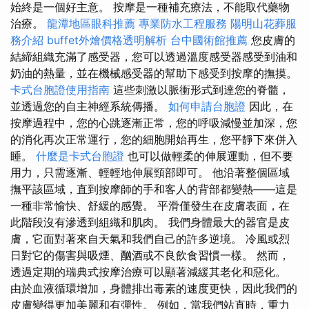
始終是一個好主意。 按摩是一種補充療法，不能取代藥物
治療。
龍潭地區眼科推薦
專業防水工程服務
陽明山花葬服
務介紹
buffet外燴價格透明解析
台中國術館推薦
您皮膚的
結締組織充滿了感受器，您可以透過溫度感受器感受到油和
奶油的熱量，並在機械感受器的幫助下感受到按摩的撫摸。
卡式台胞證使用指南
這些刺激以脈衝形式到達您的脊髓，
並透過您的自主神經系統傳播。
如何申請台胞證
因此，在
按摩過程中，您的心跳逐漸正常，您的呼吸減慢並加深，您
的消化再次正常運行，您的細胞開始再生，您平靜下來併入
睡。
什麼是卡式台胞證
也可以做輕柔的伸展運動，但不要
用力，只需逐漸、輕輕地伸展頸部即可。 他沿著整個區域
撫平該區域，直到按摩師的手和客人的背部都變熱——這是
一種非常愉快、舒緩的感覺。 平滑僅發生在皮膚表面，在
此階段沒有滲透到組織和肌肉。 我們身體最大的器官是皮
膚，它面對著來自天氣和我們自己的許多逆境。 冷風或烈
日對它的傷害與吸煙、酗酒或不良飲食習慣一樣。 然而，
透過定期的瑞典式按摩治療可以顯著減緩其老化和惡化。
由於血液循環增加，身體排出毒素的速度更快，因此我們的
皮膚變得更加美麗和有彈性。 例如，當我們站直時，重力