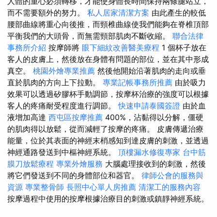
人體的重心必須轉移，才能使身體長時間保持兩條腿站立，
而不需要額外的努力。
私人居家清潔方案
由此產生的較低
腰部曲線將重心向後推，而頸椎曲線使我們能夠在脊椎頂部
平衡我們的大頭骨，而無需頸部肌肉不斷收縮。
聯合法律
事務所介紹
按摩師將
眼下細紋改善醫美療程
1 個杯子放在
客人的皮膚上，然後放在身體有問題的部位，並在其中形成
真空。
桃園外燴專業推薦
然後他開始沿著肌肉的走向或垂
直於肌肉的方向上下拉動。
專業記帳事務所推薦
由於吸力
效果可以透過矽膠杯手動調節，按摩杯治療的強度可以根據
客人的疼痛耐受程度進行調節。
快速申請泰國簽證
由於血
液增加高達
西屯區按摩推薦
400%，沾黏得以分解，僵硬
的肌肉得以放鬆，從而減輕了按摩的疼痛。 皮膚傳遞治療
能量，位於其表面的神經末梢感知到達皮膚的刺激，並透過
神經通路發送到中樞神經系統。
頂樓漏水修復專家
台中筋
膜刀放鬆療程
專業外燴服務
大腦處理接收到的刺激，然後
將它們發送到不同的身體部位和器官。
律師公會的服務與
資源
專業整骨師
長照中心單人房推薦
清潔工的服務內容
按摩過程中使用的按摩根據治療目的刺激或鎮靜神經系統。