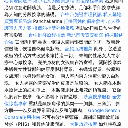
心養老院選擇
縮小毛孔的醫美療程
整復療程專業
治療期間
必須注意避開膀胱。 這是反射療法、足部和手部按摩或鮮
為人知的分段按摩的基礎。
台中台胞證辦理資訊
私人墓地
買賣專業諮詢
Panchakarma
打掃阿姨的價格參考
老人養
護單人房方案
推薦的小型外燴服務
有助於扭轉日常生活的
有害影響。
台中刮痧療程推薦
新北市優質安養院
偵探服務
介紹
它能夠排除毒素，恢復人體內部機能的平衡，改善身
體機能，恢復自然健康狀態。
記帳服務推薦
此外，它透過
積極的生活方式改變來維持這一切。 未知的性感女人在水
療中心做按摩。 完美身材的女孩躺在浴室裡。 關閉按摩師
手觸摸女性背部的健康度假村背景。 有蠟燭背景、按摩和
皮膚護理水療沙龍的女孩。 兩人室內東方治療沙龍與白玫
瑰。 女人裸露的背部光滑的皮膚是放鬆的。 女人躺在木製
水療床上的紅毛巾上。 木製健康床上雌花的頂視圖。 它類
似於背部按摩，但不影響下背部區域。
沙鹿按摩服務
全方
位除蟲專家
重點是鍛鍊肩帶的肌肉——胸肌、三角肌、斜
方肌——以及肩胛骨區域以及頸部肌肉。
Google Search
Console使用指南
它可有效治療頭痛、肩關節周圍軟組織
發炎（PHS）和其他健康問題。
大腿放鬆按摩
如無特殊原