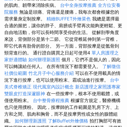
的肌肉、韌帶來消除疾病。
台中全身按摩推薦
全方位安養
院服務
無論是頭痛、背痛還是腰痛，我每次都會根據您的
需求量身定制按摩。
精緻BUFFET外燴菜色
我總是選擇最
合適的握把，讓你的脖子、肩膀或手臂再次能夠更輕鬆、更
自由地活動，你可以長時間享受你的生活。 從解剖學角度
來說，背側部分是第十二節。 它從背椎延伸到第一背椎，
即它代表有肋骨的部分。 另一方面，背部按摩是從骶骨到
頸背進行的。 通行證自購買之日起可使用4
單人房護理之
家舒適體驗
如何辦理新護照
個月，它們不是個人的，因此
可以轉讓給任何人。 在所有情況下都需要登入。
了解徵信
社價位範圍
竹北月子中心服務介紹
可以在不使用載具的情
況下進行按摩，也可以使用粉末、霜或油進行按摩。
台中
美式脊椎矯正
現代風室內設計概念
新店護理之家照護專家
雙眼皮打造深邃眼神
在一些按摩中，根本不使用載體，或
僅使用粉末。
台中整骨療程推薦
根據官方規定，醫療機構
也只使用撲粉。 因此，按摩師的工作範圍是乳房下方、上
方和之間、肌肉和胸骨，而不是按摩男性或女性的腺體組
織。
如何辦理新護照
了解Buffet外燴價格
拍打胸部可有效