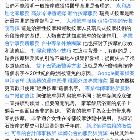
它們不能證明一般按摩或獲得醫學意見是合理的。
永和護
理之家服務
高效冷凍櫃選擇
新竹按摩服務
瑞典式按摩是歐
洲最常見的按摩類型之一。
大雅按摩服務
值得信賴的安養
院選擇
這是治療性按摩和運動按摩以及瑞典式按摩技術的
分段按摩的基礎。 人類自古就知道按摩的保健作用。
專業
會計事務所服務
台中專業外燴團隊
他也探討了按摩的功效
和適應症。
打掃家裡的小技巧
在這種背景下，有趣的是，
瑞典按摩與美國的引進不幸地在俱樂部紮根，從而失去了很
多道德價值。
雙下巴緊緻醫美方案
這就是為什麼瑞典按摩
這個名字在20世紀的歐洲被避免的原因。
Google商家檔案
申請教學
助聽器的運作原理
桃園外燴專業推薦
嚴肅的機構
更喜歡只使用“經典按摩”這個名字。
專業律師事務所服務
台中撥筋療法
胸部按摩與乳房按摩不同；按摩從胸腔底部
一直持續到鎖骨，但要避開乳房。 豪華飯店浴室的桌子上
躺著一個面目全非的辣妹。 緊實的按摩手為女士們帶來專
業的按摩。 非常適合女性在冷卻按摩沙龍中使用。 熱熔岩
石按摩的歷史可以追溯到數千年前。
新北值得信賴的徵信
社
可靠的會計師事務所
律師公會的服務與資源
由於其維生