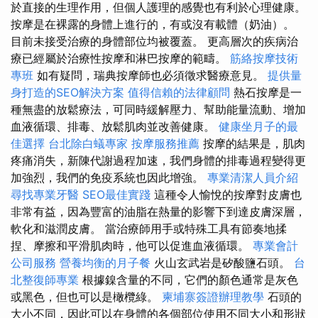
於直接的生理作用，但個人護理的感覺也有利於心理健康。
按摩是在裸露的身體上進行的，有或沒有載體（奶油）。
目前未接受治療的身體部位均被覆蓋。 更高層次的疾病治
療已經屬於治療性按摩和淋巴按摩的範疇。
筋絡按摩技術
專班
如有疑問，瑞典按摩師也必須徵求醫療意見。
提供量
身打造的SEO解決方案
值得信賴的法律顧問
熱石按摩是一
種無盡的放鬆療法，可同時緩解壓力、幫助能量流動、增加
血液循環、排毒、放鬆肌肉並改善健康。
健康坐月子的最
佳選擇
台北除白蟻專家
按摩服務推薦
按摩的結果是，肌肉
疼痛消失，新陳代謝過程加速，我們身體的排毒過程變得更
加強烈，我們的免疫系統也因此增強。
專業清潔人員介紹
尋找專業牙醫
SEO最佳實踐
這種令人愉悅的按摩對皮膚也
非常有益，因為豐富的油脂在熱量的影響下到達皮膚深層，
軟化和滋潤皮膚。 當治療師用手或特殊工具有節奏地揉
捏、摩擦和平滑肌肉時，他可以促進血液循環。
專業會計
公司服務
營養均衡的月子餐
火山玄武岩是矽酸鹽石頭。
台
北整復師專業
根據鎳含量的不同，它們的顏色通常是灰色
或黑色，但也可以是橄欖綠。
柬埔寨簽證辦理教學
石頭的
大小不同，因此可以在身體的各個部位使用不同大小和形狀