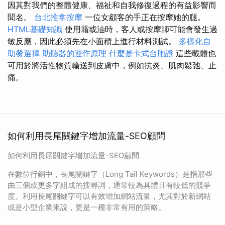
因其對我們的整體健康、福祉和自我修復過程的有益影響而
聞名。
台北推拿按摩
一位女顧客的手正在按摩她的腿。
HTML基礎知識
使用霜或油時，客人或按摩師可能會發生過
敏反應，因此必須先在小面積上進行材料測試。
多樣化自
助餐選擇
助聽器的運作原理
什麼是卡式台胞證
這些載體也
可用於將活性物質輸送到皮膚中，例如抗炎、肌肉鬆弛、止
痛。
如何利用長尾關鍵字增加流量-SEO顧問
如何利用長尾關鍵字增加流量-SEO顧問
在數位行銷中，長尾關鍵字（Long Tail Keywords）是指那些
由三個或更多字組成的搜尋詞，通常較為具體且有較低的競爭
度。利用長尾關鍵字可以有效增加網站流量，尤其對於新網站
或是小型企業來說，更是一種非常有用的策略。