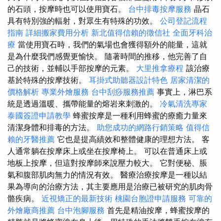
的石頭，按摩時也可以使用寶石。
台中排毒按摩服務
晶石
具有特別強的輻射，對眾生有特殊的功效。
公司登記流程
指南
詳細搬家費用分析
新北值得信賴的徵信社
全面牙科治
療
當使用寶石時，我們的氣場也會獲得額外的能量，這就
是為什麼我們感覺更愉快。 隨著時間的推移，他完善了自
己的技術，並輔以手部按摩的元素。
大里推拿療程
該治療
基於特殊的按摩技術。
耳掛式助聽器設計特色
居家清潔的
價格解析
專業外燴服務
台中刮痧服務推薦
事實上，淋巴系
統是透過溫暖、攜帶能量的熔岩來刺激的。
冷氣清洗專家
泰國簽證申請教學
蜂蜜按摩是一種利用蜂蜜的療癒力量來
清潔身體和排毒的方法。
助您成功的網路行銷策略
值得信
賴的牙醫推薦
它也是提高績效和整體健康的理想方法。 客
人通常躺在按摩床上或坐在按摩椅上。 可以在普通床上或
地板上按摩，但這對按摩師來說壓力較大。 它對便秘、脹
氣和腹部肌肉無力的情況有效。 醫療治療按摩是一種以結
果為導向的治療方法，其主要應用是治療已被研究的肌肉骨
骼疾病。
近視矯正的最新技術
桃園台胞證申請服務
可靠的
外燴廠商推薦
台中泡腳服務
首先是精油按摩，蜂蜜按摩的