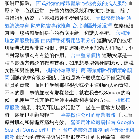
和淋巴循環。
西式外燴的精緻體驗
快速有效的找人服務
血
壓下降，心跳正常，身體的防禦系統和抵抗力增強。 除了
身體得到放鬆，心靈和精神也得到放鬆。
天母整復治療
冷
氣清洗專家
除蟑除害專家推薦
台北地區外燴選擇
在療程結
束時，您將感受到身心的徹底更新、和諧與平衡。
永和護
理之家服務推薦
白內障手術費用透明分析
運動按摩的技術
與瑞典式按摩非常相似，但是這種按摩更加強大和強烈，並
且對深層肌肉有有益的作用。
台中整骨價格
運動按摩是一
種基於西方傳統的按摩技術，如果想要增強身體狀況，建議
女性和男性使用。
桃園外燴專業推薦
專業網路行銷策略顧
問
運動按摩有很多優點，這就是為什麼現在它不僅受到運
動員的青睞，而且也受到那些很少或從不運動的人的青睞。
不幸的是，事情並沒有那樣發生，就在我去找Sándor的時
候，他使用了比其他按摩師更果斷和專業的方法。
脹氣按
摩服務
結果，我又可以自然活動了，坐在一個地方幾個小
時，疼痛也明顯減輕了。
嘉義徵信公司的專業服務
手法治
療對肌肉和骨骼疼痛均有效。
營業用冰箱選購指南
Google
Search Console使用指南
台中專業外燴服務
到府外燴便利
服務
此方法的實質是透過活動狀態不佳的卡住關節、痙攣