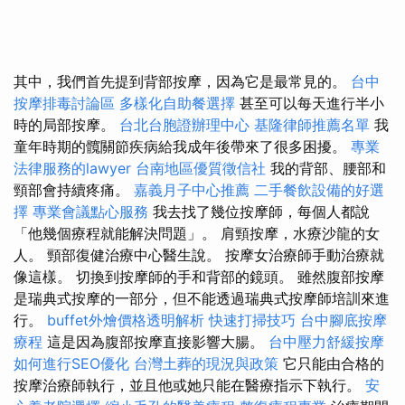
其中，我們首先提到背部按摩，因為它是最常見的。
台中
按摩排毒討論區
多樣化自助餐選擇
甚至可以每天進行半小
時的局部按摩。
台北台胞證辦理中心
基隆律師推薦名單
我
童年時期的髖關節疾病給我成年後帶來了很多困擾。
專業
法律服務的lawyer
台南地區優質徵信社
我的背部、腰部和
頸部會持續疼痛。
嘉義月子中心推薦
二手餐飲設備的好選
擇
專業會議點心服務
我去找了幾位按摩師，每個人都說
「他幾個療程就能解決問題」。 肩頸按摩，水療沙龍的女
人。 頸部復健治療中心醫生說。 按摩女治療師手動治療就
像這樣。 切換到按摩師的手和背部的鏡頭。 雖然腹部按摩
是瑞典式按摩的一部分，但不能透過瑞典式按摩師培訓來進
行。
buffet外燴價格透明解析
快速打掃技巧
台中腳底按摩
療程
這是因為腹部按摩直接影響大腸。
台中壓力舒緩按摩
如何進行SEO優化
台灣土葬的現況與政策
它只能由合格的
按摩治療師執行，並且他或她只能在醫療指示下執行。
安