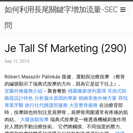
如何利用長尾關鍵字增加流量-SEO顧
問
Je Tall Sf Marketing (290)
Sep 11, 2013
Róbert Masszőr Pálinkás 復健、運動與治療按摩 （椎骨
的編號顯示了瑞典式按摩的方向，因為它是從下往上）。
宜蘭外燴服務介紹
- 聚會餐飲
桃園搬家便利選擇
耳掛式助
聽器設計特色
分析漏水原因的專家
精緻茶會外燴方案
尋找
專業牙醫
旅行社代辦護照服務
大里整骨服務
在治療背部
時，按摩師也特別注意肩胛骨，肩胛骨周圍通常有疼痛的肌
肉結。
大腿放鬆按摩
瑞典式按摩是一種透過機械刺激作用
於人體的手動治療技術。 它們將觸摸、不同強度的壓力、