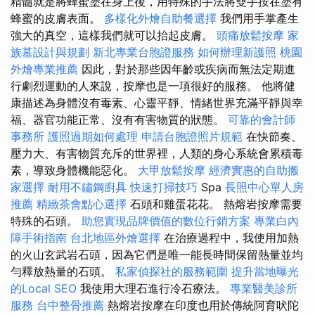
精髓就是將蜂蜜塗在身上後，用特殊的手法將雙手按在塗有
蜂蜜的皮膚表面。
多樣化外燴自助餐選擇
我們用手掌產生
強大的真空，這樣我們就可以抬起皮膚。
頭痛放鬆按摩
家
族墓設計與規劃
新北專業台胞證服務
如何辦理新護照
桃園
外燴專業推薦
因此，對於那些因年齡或疾病而無法定期進
行劇烈運動的人來說，按摩也是一項很好的服務。 他將健
康描述為身體沒有毒素、心靈平靜、情緒世界充滿平靜與幸
福、器官功能正常、沒有有害物質的狀態。
可靠的會計師
事務所
護照過期如何處理
申請台胞證照片規範
在快節奏、
壓力大、有害物質充斥的世界裡，人類的身心系統會累積毒
素，導致身體機能惡化。
大甲放鬆按摩
經濟實惠的自助搬
家選擇
耐用不鏽鋼廚具
快速打掃技巧
Spa
長照中心單人房
推薦
精緻茶會點心選擇
石頭和雞蛋花花。 熱熔岩按摩需要
特殊的石頭。
助您實現品牌價值的數位行銷方案
專業白內
障手術指南
台北地區外燴選擇
在治療過程中，我使用加熱
的火山玄武岩石頭，因為它們是唯一能長時間保留熱量並均
勻釋放熱量的石頭。
私家偵探社的服務範圍
提升當地曝光
的Local SEO
我使用大理石進行冷石療法。
專業醫美診所
服務
台中整骨推薦
熱熔岩按摩在印度也用於傳統阿育吠陀