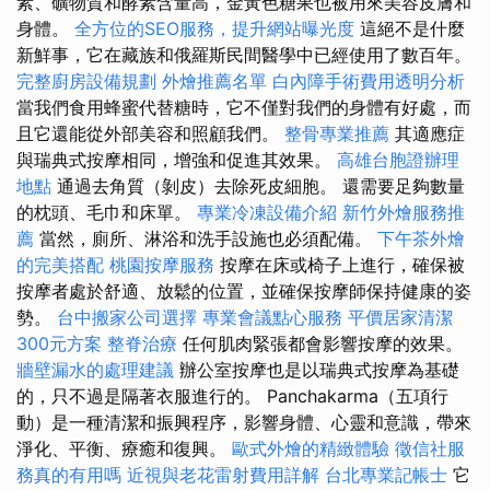
素、礦物質和酵素含量高，金黃色糖果也被用來美容皮膚和
身體。
全方位的SEO服務，提升網站曝光度
這絕不是什麼
新鮮事，它在藏族和俄羅斯民間醫學中已經使用了數百年。
完整廚房設備規劃
外燴推薦名單
白內障手術費用透明分析
當我們食用蜂蜜代替糖時，它不僅對我們的身體有好處，而
且它還能從外部美容和照顧我們。
整骨專業推薦
其適應症
與瑞典式按摩相同，增強和促進其效果。
高雄台胞證辦理
地點
通過去角質（剝皮）去除死皮細胞。 還需要足夠數量
的枕頭、毛巾和床單。
專業冷凍設備介紹
新竹外燴服務推
薦
當然，廁所、淋浴和洗手設施也必須配備。
下午茶外燴
的完美搭配
桃園按摩服務
按摩在床或椅子上進行，確保被
按摩者處於舒適、放鬆的位置，並確保按摩師保持健康的姿
勢。
台中搬家公司選擇
專業會議點心服務
平價居家清潔
300元方案
整脊治療
任何肌肉緊張都會影響按摩的效果。
牆壁漏水的處理建議
辦公室按摩也是以瑞典式按摩為基礎
的，只不過是隔著衣服進行的。 Panchakarma（五項行
動）是一種清潔和振興程序，影響身體、心靈和意識，帶來
淨化、平衡、療癒和復興。
歐式外燴的精緻體驗
徵信社服
務真的有用嗎
近視與老花雷射費用詳解
台北專業記帳士
它