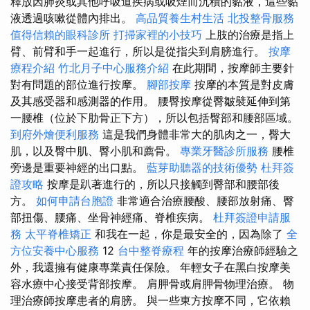
釋放因肺炎或其他呼吸道疾病或吸煙而沉積的黏液，這些黏
液透過咳嗽從體內排出。
高品質養生村生活
北投整骨服務
值得信賴的眼科診所
打掃家裡的小技巧
上肢的治療是指上
臂、前臂和手一起進行，所以是從指尖到肩膀進行。
按摩
療程介紹
竹北月子中心服務介紹
在此期間，按摩師主要針
對有問題的部位進行按摩。
腳部按摩
按摩的本質是對皮膚
及其感受器和感測器的作用。 腰臀按摩從臀皺襞延伸到第
一腰椎（位於下肋骨正下方），所以包括臀部和腰部區域。
到府外燴便利服務
這是我們身體非常大的肌肉之一，臀大
肌，以及臀中肌、臀小肌和薦骨。
專業牙醫診所服務
腰椎
旁邊是重要神經的出口點。
藍芽助聽器的技術優勢
杜拜簽
證攻略
按摩是趴著進行的，所以只接觸到臀部和腰部後
方。
如何申請台胞證
非常適合治療腰酸、腰部放射痛、臀
部扭傷、腰痛、坐骨神經痛、脊椎疾病。
杜拜簽證申請服
務
太平脊椎矯正
和我在一起，你是最安全的，因為除了
全
方位安養中心服務
12
台中整脊療程
年的按摩治療師經驗之
外，我還擁有健康專業責任保險。 年輕女子在黑白按摩美
容水療中心接受背部按摩。 肩胛骨或肩胛骨物理治療。 物
理治療師按摩患者的肩膀。 與一些東方按摩不同，它依賴