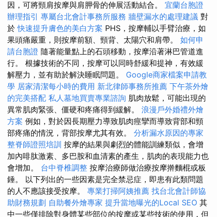
因，可將頸肩按摩與肩胛骨的伸展活動結合。
宜蘭台胞證
辦理指引
專屬台北會計事務所服務
牆壁漏水的處理建議
對
於
快速提升膚色的美白方案
PHS，按摩輔以手臂治療，如
果頭痛嚴重，則按摩前額、頸背、太陽穴和肩帶。
如何申
請台胞證
隨著能量點上的石頭移動，按摩沿著淋巴管道進
行。 根據技術的不同，按摩可以同時舒緩和提神，有效緩
解壓力，並有助於解決睡眠問題。
Google商家檔案申請教
學
居家清潔每小時的費用
新北律師事務所推薦
下午茶外燴
的完美搭配
私人墓地買賣專業諮詢
肌肉放鬆，可能出現的
異常肌肉緊張、僵硬和疼痛得到緩解。
浪漫戶外婚禮外燴
方案
例如，對於因長期壓力導致肌肉痙攣而導致背部和頸
部疼痛的情況，背部按摩尤其有效。
分析漏水原因的專家
整脊師證照培訓
按摩的結果與劇烈的體能訓練類似，會增
加內啡肽激素、多巴胺和血清素的產生，肌肉的表現能力也
會增加。
台中脊椎調整
按摩治療師做治療按摩擀麵棍或板
錘。 以下列出的一些因素是完全禁忌症，即患有此類問題
的人不應該接受按摩。
專業打掃阿姨推薦
找台北會計師協
助財務規劃
自助餐外燴專家
提升當地曝光的Local SEO
其
中一些僅排除對身體某些部位的按摩或某些技術的使用，但