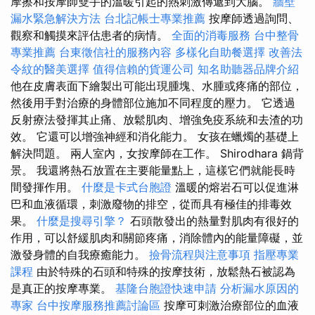
摩擦和按摩師雙手的溫暖引起的熱刺激傳遞到大腦。
牆壁
漏水緊急解決方法
台北記帳士專業推薦
按摩師透過詢問、
觀察和觸摸來評估患者的病情。
全面的消毒服務
台中整骨
專業推薦
台東徵信社的服務內容
多樣化自助餐選擇
改善法
令紋的醫美選擇
值得信賴的貨運公司
知名助聽器品牌介紹
他在皮膚表面下繪製出可能出現腫塊、水腫或疼痛的部位，
然後用手對治療的身體部位施加不同程度的壓力。 它透過
反射療法發揮其止痛、放鬆肌肉、增強免疫系統和去渣的功
效。 它還可以增強神經和消化能力。 女孩在蠟燭的基礎上
解決問題。 兩人室內，女按摩師在工作。 Shirodhara 鍋背
景。 我還將熱石放置在主要能量點上，這樣它們就能長時
間發揮作用。
什麼是卡式台胞證
溫暖的熔岩石可以促進淋
巴和血液循環，刺激廢物的排空，從而具有極佳的排毒效
果。
什麼是搜尋引擎？
石頭散發出的熱量對肌肉有很好的
作用，可以舒緩肌肉和關節疼痛，消除體內的能量障礙，並
激發身體的自我療癒能力。
撿骨流程與注意事項
指壓專業
課程
由於特殊的石頭和特殊的按摩技術，放鬆熱石被認為
是真正的按摩專業。
基隆台胞證快速申請
分析漏水原因的
專家
台中按摩服務推薦討論區
按摩可刺激治療部位的血液